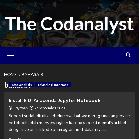
Skip
to
The Codanalyst
content
Primary
Menu
HOME
BAHASA R
bahasa r
Data Analisis
Teknologi Informasi
Install R Di Anaconda Jupyter Notebook
25 September 2023
Eriyawan
Seperti sudah ditulis sebelumnya, bahwa menggunakan jupyter
notebook lebih menyenangkan karena seperti menulis artikel
dengan sejumlah kode pemrograman di dalamnya....
Read