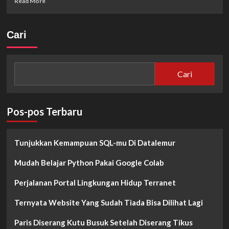
Read More
more
about
Install
Cari
R
Di
Anaconda
Jupyter
Cari
Notebook
Pos-pos Terbaru
Tunjukkan Kemampuan SQL-mu Di Datalemur
Mudah Belajar Python Pakai Google Colab
Perjalanan Portal Lingkungan Hidup Terranet
Ternyata Website Yang Sudah Tiada Bisa Dilihat Lagi
Paris Diserang Kutu Busuk Setelah Diserang Tikus