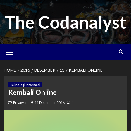
Skip
to
The Codanalyst
content
Primary
Menu
HOME
2016
DESEMBER
11
KEMBALI ONLINE
Teknologi Informasi
Kembali Online
Eriyawan
11 Desember 2016
1