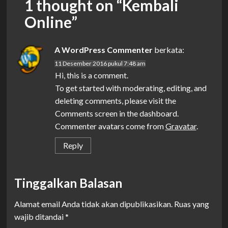
1 thought on “
Kembali
Online
”
A WordPress Commenter
berkata:
11 Desember 2016 pukul 7:48 am
Hi, this is a comment.
To get started with moderating, editing, and
deleting comments, please visit the
Comments screen in the dashboard.
Commenter avatars come from
Gravatar
.
Reply
Tinggalkan Balasan
Alamat email Anda tidak akan dipublikasikan.
Ruas yang
wajib ditandai
*