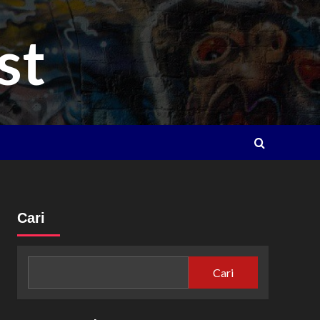
st
Cari
Cari