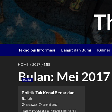
Skip
to
T
content
Teknologi Informasi
Langit dan Bumi
Kuliner
HOME
2017
MEI
Bulan:
Mei 2017
Politik
Politik Tak Kenal Benar dan
Salah
25 Mei 2017
Eriyawan
Dalam kontestasi Pilkada DKI 2017