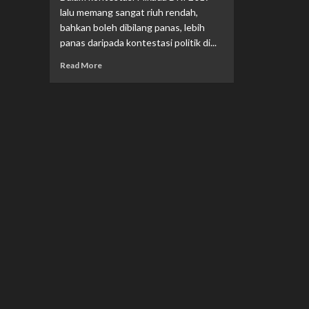
lalu memang sangat riuh rendah,
bahkan boleh dibilang panas, lebih
panas daripada kontestasi politik di...
Read
Read More
more
about
Politik
Tak
Kenal
Benar
dan
Salah