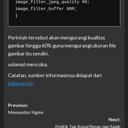
image_filter_jpeg_quality 60;

image_filter_buffer 80M;

}
Perintah tersebut akan mengurangi kualitas
gambar hingga 60% guna mengurangi ukuran file
gambar itu sendiri.
selamat mencoba.
Catatan, sumber informasinya didapat dari
halaman ini.
Post
Previous:
Memonitor Nginx
navigation
Next:
Politik Tak Kenal Benar dan Salah