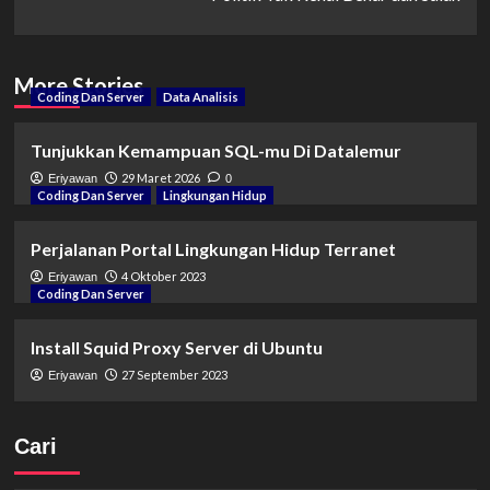
More Stories
Coding Dan Server
Data Analisis
Tunjukkan Kemampuan SQL-mu Di Datalemur
29 Maret 2026
Eriyawan
0
Coding Dan Server
Lingkungan Hidup
Perjalanan Portal Lingkungan Hidup Terranet
4 Oktober 2023
Eriyawan
Coding Dan Server
Install Squid Proxy Server di Ubuntu
27 September 2023
Eriyawan
Cari